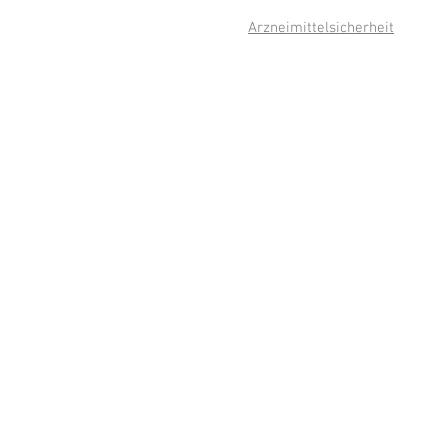
Arzneimittelsicherheit
A